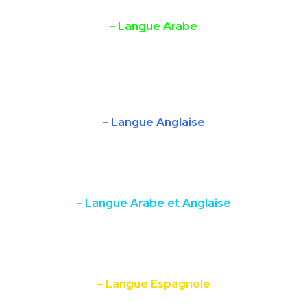
par niveau.
– Langue Arabe
Dans ce cursus, les élèves acquièrent les bases de la
langue arabe leur permettant d’accéder à la
certification CIMA
(Certification Internationale de
Maîtrise de l’Arabe).
– Langue Anglaise
Les élèves acquièrent les compétences du Cadre
Européen Commun de Référence pour la langue
anglaise tout en étudiant la civilisation britannique.
– Langue Arabe et Anglaise
Les élèves acquièrent les compétences et les
connaissances de deux langues en même temps,
tout en découvrant leur culture respective.
– Langue Espagnole