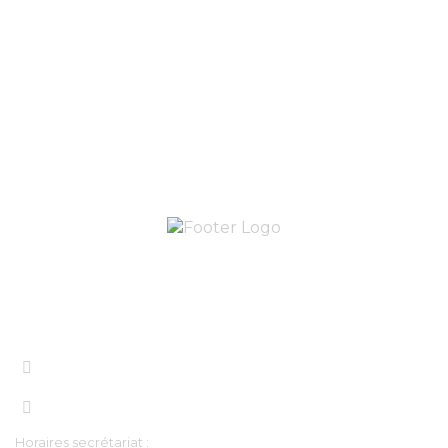
Parents De Sara 12 Ans
Nous contacter
contact@eveilang.com
+33 7 56 83 98 97‬
Horaires secrétariat :