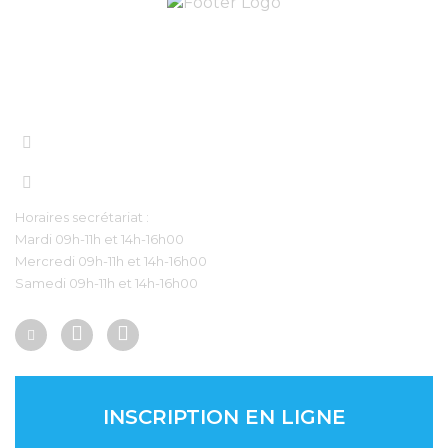
Nous contacter
contact@eveilang.com
+33 7 56 83 98 97‬
Horaires secrétariat :
Mardi 09h-11h et 14h-16h00
Mercredi 09h-11h et 14h-16h00
Samedi 09h-11h et 14h-16h00
INSCRIPTION EN LIGNE