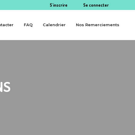
S'inscrire
Se connecter
tacter
FAQ
Calendrier
Nos Remerciements
NS