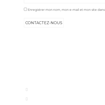
Enregistrer mon nom, mon e-mail et mon site dan
Nous contacter
contact@eveilang.com
+33 7 56 83 98 97‬