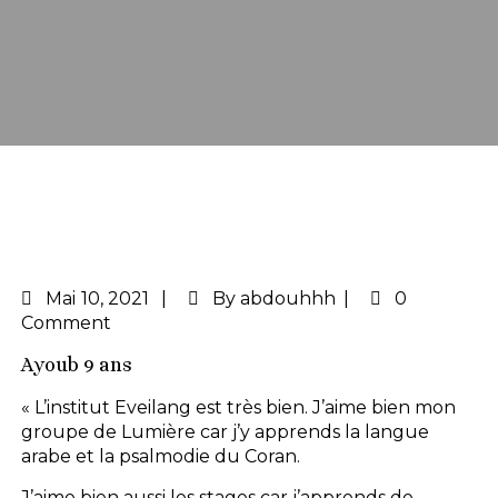
Mai
10, 2021
By
abdouhhh
0
Comment
Ayoub 9 ans
« L’institut Eveilang est très bien. J’aime bien mon
groupe de Lumière car j’y apprends la langue
arabe et la psalmodie du Coran.
J’aime bien aussi les stages car j’apprends de