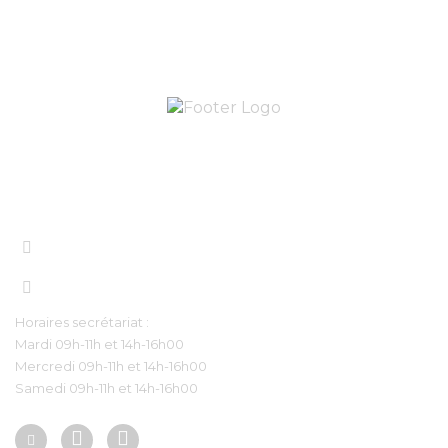
Nous contacter
contact@eveilang.com
+33 7 56 83 98 97‬
Horaires secrétariat :
Mardi 09h-11h et 14h-16h00
Mercredi 09h-11h et 14h-16h00
Samedi 09h-11h et 14h-16h00